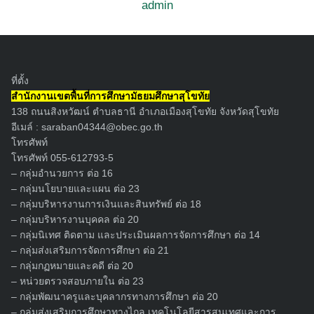
admin
ที่ตั้ง
สำนักงานเขตพื้นที่การศึกษามัธยมศึกษาสุโขทัย
138 ถนนสิงหวัฒน์ ตำบลธานี อำเภอเมืองสุโขทัย จังหวัดสุโขทัย
อีเมล์ :
saraban04344@obec.go.th
โทรศัพท์
โทรศัพท์ 055-612793-5
– กลุ่มอำนวยการ ต่อ 16
– กลุ่มนโยบายและแผน ต่อ 23
– กลุ่มบริหารงานการเงินและสินทรัพย์ ต่อ 18
– กลุ่มบริหารงานบุคคล ต่อ 20
– กลุ่มนิเทศ ติดตาม และประเมินผลการจัดการศึกษา ต่อ 14
– กลุ่มส่งเสริมการจัดการศึกษา ต่อ 21
– กลุ่มกฏหมายและคดี ต่อ 20
– หน่วยตรวจสอบภายใน ต่อ 23
– กลุ่มพัฒนาครูและบุคลากรทางการศึกษา ต่อ 20
Search
– กลุ่มส่งเสริมการศึกษาทางไกล เทคโนโลยีสารสนเทศและการ