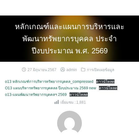
Skip
to
content
หลักเกณฑ์และแผนการบริหารและ
พัฒนาทรัพยากรบุคคล ประจำ
ปีงบประมาณ พ.ศ. 2569
27 มิถุนายน 2567
admin
การเปิดเผยข้อมูล
o13 หลักเกณฑ์การบริหารทรัพยากรบุคคล_compressed
ดาวน์โหลด
O13 แผนบริหารทรัพยากรบุคคลล ปีงบประมาณ 2569 new
ดาวน์โหลด
o13-แผนพัฒนาทรัพยากรบุคคลฯ 2569
ดาวน์โหลด
เยี่ยมชม :
1,881