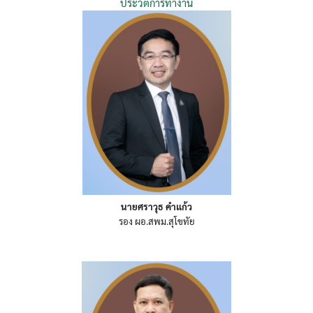
ประวัติการทำงาน
นายศราวุธ คำแก้ว
รอง ผอ.สพม.สุโขทัย