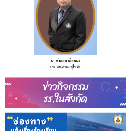
นายวัลลภ เอี่ยมมะ
รอง ผอ.สพม.สุโขทัย