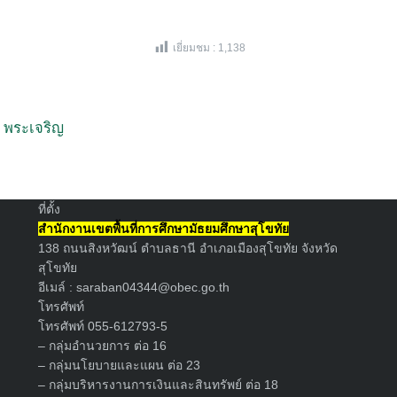
เยี่ยมชม :
1,138
Search
ิ พระเจริญ
for:
ที่ตั้ง
สำนักงานเขตพื้นที่การศึกษามัธยมศึกษาสุโขทัย
138 ถนนสิงหวัฒน์ ตำบลธานี อำเภอเมืองสุโขทัย จังหวัด
สุโขทัย
อีเมล์ :
saraban04344@obec.go.th
โทรศัพท์
โทรศัพท์ 055-612793-5
– กลุ่มอำนวยการ ต่อ 16
– กลุ่มนโยบายและแผน ต่อ 23
– กลุ่มบริหารงานการเงินและสินทรัพย์ ต่อ 18