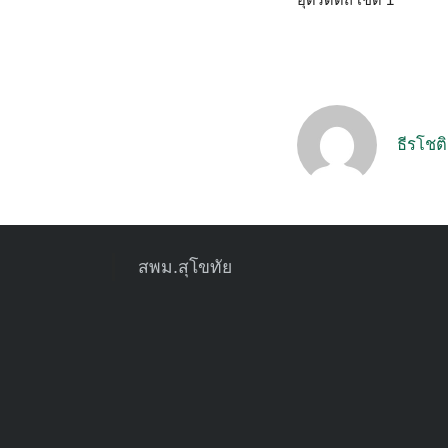
อุตรดิตถ์ เขต 1
ธีรโชต
สพม.สุโขทัย