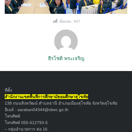
เยี่ยมชม :
607
ธีรโชติ พระเจริญ
Search
ที่ตั้ง
for:
สำนักงานเขตพื้นที่การศึกษามัธยมศึกษาสุโขทัย
138 ถนนสิงหวัฒน์ ตำบลธานี อำเภอเมืองสุโขทัย จังหวัดสุโขทัย
อีเมล์ :
saraban04344@obec.go.th
โทรศัพท์
โทรศัพท์ 055-612793-5
– กลุ่มอำนวยการ ต่อ 16