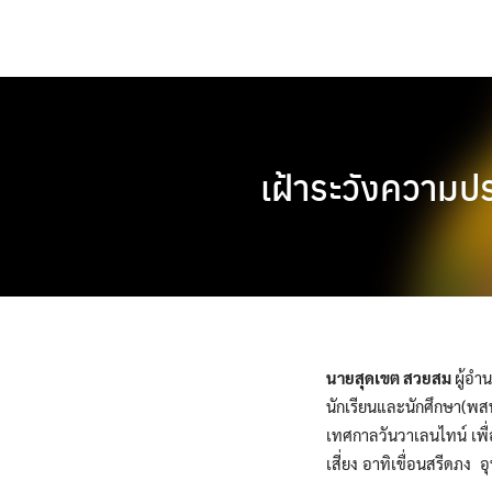
Skip
to
content
เฝ้าระวังความป
นายสุดเขต สวยสม
ผู้อำ
นักเรียนและนักศึกษา(พสน
เทศกาลวันวาเลนไทน์ เพื่ออ
เสี่ยง อาทิเขื่อนสรีดภง อ