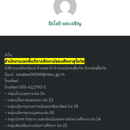
ธีรโชติ พระเจริญ
ที่ตั้ง
สำนักงานเขตพื้นที่การศึกษามัธยมศึกษาสุโขทัย
138 ถนนสิงหวัฒน์ ตำบลธานี อำเภอเมืองสุโขทัย จังหวัดสุโขทัย
อีเมล์ :
saraban04344@obec.go.th
โทรศัพท์
โทรศัพท์ 055-612793-5
– กลุ่มอำนวยการ ต่อ 16
– กลุ่มนโยบายและแผน ต่อ 23
– กลุ่มบริหารงานการเงินและสินทรัพย์ ต่อ 18
– กลุ่มบริหารงานบุคคล ต่อ 20
– กลุ่มนิเทศ ติดตาม และประเมินผลการจัดการศึกษา ต่อ 14
– กลุ่มส่งเสริมการจัดการศึกษา ต่อ 21