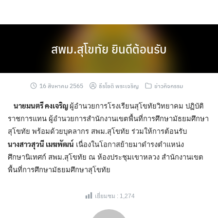
Skip
to
content
สพม.สุโขทัย ยินดีต้อนรับ
16 สิงหาคม 2565
ธีรโชติ พระเจริญ
ข่าวกิจกรรม
นายมนตรี คงเจริญ
ผู้อำนวยการโรงเรียนสุโขทัยวิทยาคม ปฏิบัติ
ราชการแทน ผู้อำนวยการสำนักงานเขตพื้นที่การศึกษามัธยมศึกษา
สุโขทัย พร้อมด้วยบุคลากร สพม.สุโขทัย ร่วมให้การต้อนรับ
นางสาวสุวนี เมฆพัฒน์
เนื่องในโอกาสย้ายมาดำรงตำแหน่ง
ศึกษานิเทศก์ สพม.สุโขทัย ณ ห้องประชุมเขาหลวง สำนักงานเขต
พื้นที่การศึกษามัธยมศึกษาสุโขทัย
เยี่ยมชม :
1,274