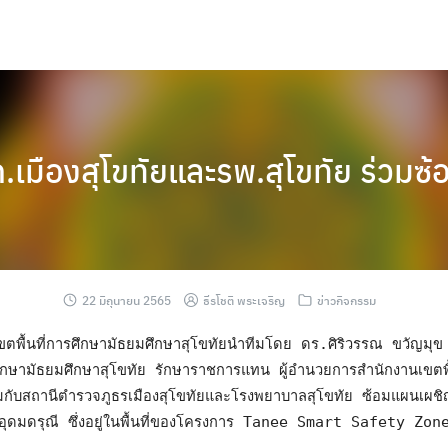
.เมืองสุโขทัยและรพ.สุโขทัย ร่วมซ
22 มิถุนายน 2565
ธีรโชติ พระเจริญ
ข่าวกิจกรรม
ศึกษามัธยมศึกษาสุโขทัย รักษาราชการแทน ผู้อำนวยการสำนักงานเขตพื้
มกับสถานีตำรวจภูธรเมืองสุโขทัยและโรงพยาบาลสุโขทัย ซ้อมแผนเผชิญเ