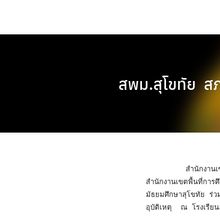
Skip
to
content
สพม.สุโขทัย สภ
	 สำนักงานเขตพื้นที่การศึกษามัธยมศึกษาสุโขทัยนำทีมโดย ดร.ศิริวรรณ ขวัญมุข  รองผู้อำนวยการ
สำนักงานเขตพื้นที่การ
มัธยมศึกษาสุโขทัย ร่ว