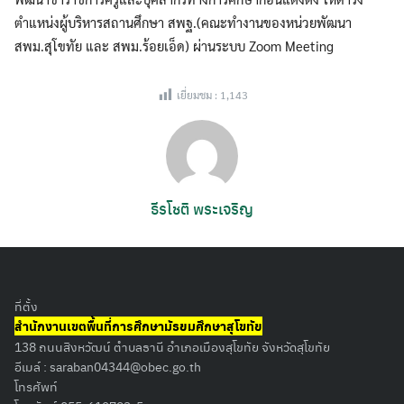
ตำแหน่งผู้บริหารสถานศึกษา สพฐ.(คณะทำงานของหน่วยพัฒนา
สพม.สุโขทัย และ สพม.ร้อยเอ็ด) ผ่านระบบ Zoom Meeting
เยี่ยมชม :
1,143
ธีรโชติ พระเจริญ
ที่ตั้ง
สำนักงานเขตพื้นที่การศึกษามัธยมศึกษาสุโขทัย
138 ถนนสิงหวัฒน์ ตำบลธานี อำเภอเมืองสุโขทัย จังหวัดสุโขทัย
อีเมล์ :
saraban04344@obec.go.th
โทรศัพท์