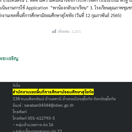
ำเนินงานการใช้ Application “พาน้องกลับมาเรียน” 3. โรงเรียนคุณภาพชุม
งานเขตพื้นที่การศึกษามัธยมศึกษาสุโขทัย (วันที่ 12 กุมภาพันธ์ 2565)
เยี่ยมชม :
1,211
Search
for:
 พระเจริญ
ที่ตั้ง
สำนักงานเขตพื้นที่การศึกษามัธยมศึกษาสุโขทัย
138 ถนนสิงหวัฒน์ ตำบลธานี อำเภอเมืองสุโขทัย จังหวัดสุโขทัย
อีเมล์ :
saraban04344@obec.go.th
โทรศัพท์
โทรศัพท์ 055-612793-5
– กลุ่มอำนวยการ ต่อ 16
– กลุ่มนโยบายและแผน ต่อ 23