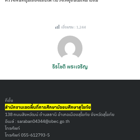
เยี่ยมชม :
1,244
ธีรโชติ พระเจริญ
ที่ตั้ง
สำนักงานเขตพื้นที่การศึกษามัธยมศึกษาสุโขทัย
138 ถนนสิงหวัฒน์ ตำบลธานี อำเภอเมืองสุโขทัย จังหวัดสุโขทัย
อีเมล์ :
saraban04344@obec.go.th
โทรศัพท์
โทรศัพท์ 055-612793-5