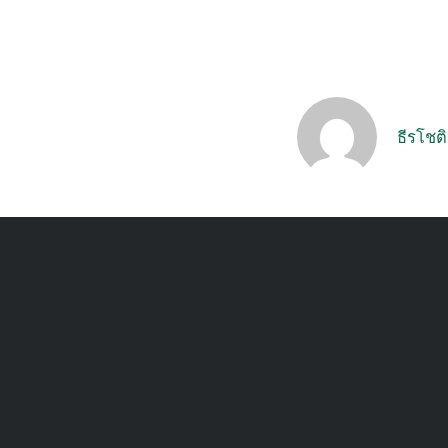
ธีรโชต