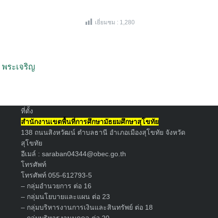
เยี่ยมชม :
1,280
Search
ิ พระเจริญ
for:
ที่ตั้ง
สำนักงานเขตพื้นที่การศึกษามัธยมศึกษาสุโขทัย
138 ถนนสิงหวัฒน์ ตำบลธานี อำเภอเมืองสุโขทัย จังหวัด
สุโขทัย
อีเมล์ :
saraban04344@obec.go.th
โทรศัพท์
โทรศัพท์ 055-612793-5
– กลุ่มอำนวยการ ต่อ 16
– กลุ่มนโยบายและแผน ต่อ 23
– กลุ่มบริหารงานการเงินและสินทรัพย์ ต่อ 18