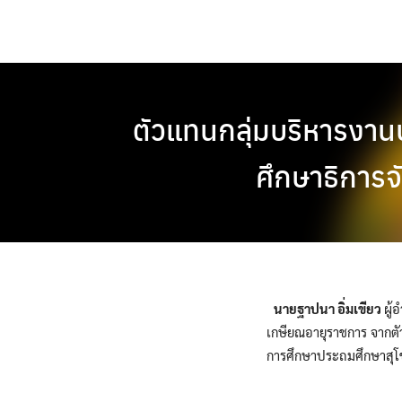
Skip
to
content
ตัวแทนกลุ่มบริหารงาน
ศึกษาธิการจ
นายฐาปนา อิ่มเขียว
ผู้
เกษียณอายุราชการ จากตั
การศึกษาประถมศึกษาสุโขท