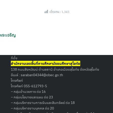
เยี่ยมชม :
1,343
Search
 พระเจริญ
for:
ที่ตั้ง
สำนักงานเขตพื้นที่การศึกษามัธยมศึกษาสุโขทัย
138 ถนนสิงหวัฒน์ ตำบลธานี อำเภอเมืองสุโขทัย จังหวัดสุโขทัย
อีเมล์ :
saraban04344@obec.go.th
โทรศัพท์
โทรศัพท์ 055-612793-5
– กลุ่มอำนวยการ ต่อ 16
– กลุ่มนโยบายและแผน ต่อ 23
– กลุ่มบริหารงานการเงินและสินทรัพย์ ต่อ 18
– กลุ่มบริหารงานบุคคล ต่อ 20