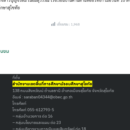
ึกษาสุโขทัย
เยี่ยมชม :
1,968
Search
for:
บวบขม
ที่ตั้ง
สำนักงานเขตพื้นที่การศึกษามัธยมศึกษาสุโขทัย
138 ถนนสิงหวัฒน์ ตำบลธานี อำเภอเมืองสุโขทัย จังหวัดสุโขทัย
อีเมล์ :
saraban04344@obec.go.th
โทรศัพท์
โทรศัพท์ 055-612793-5
– กลุ่มอำนวยการ ต่อ 16
– กลุ่มนโยบายและแผน ต่อ 23
– กลุ่มบริหารงานการเงินและสินทรัพย์ ต่อ 18