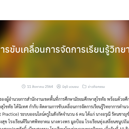
ารขับเคลื่อนการจัดการเรียนรู้วิ
11 สิงหาคม 2564
นิรุติ บวบขม
ข่าวกิจกรรม
รองผู้อำนวยการสำนักงานเขตพื้นที่การศึกษามัธยมศึกษาสุโขทัย พร้อมด้วยศึ
าสุโขทัย ได้นิเทศ กำกับ ติดตามการขับเคลื่อนการจัดการเรียนรู้วิทยาการคำนว
est Practice) ระบบออนไลน์ครูในสังกัดจำนวน 6 คน ได้แก่ นางอรุณี รัตนชาญช
ุข โรงเรียนคีรีมาศพิทยาคม นางดวงพร มูลป้อม โรงเรียนทุ่งเสลี่ยนชนูปถัมภ์
นางสาวปุญชรัสมิ์ เนียมสุวรรณ โรงเรียนบ้านด่านลานหอยวิทยา เมื่อวันที่ 10