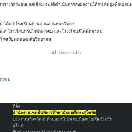
้รับรางวัลระดับยอดเยี่ยม จะได้ดำเนินการส่งผลงานให้กับ สพฐ.เพื่อเผยแพ
ยม ได้แก่ โรงเรียนบ้านด่านลานหอยวิทยา
ได้แก่ โรงเรียนบ้านไร่พิทยาคม และโรงเรียนลิไทพิทยาคม
ก่ โรงเรียนหนองกลับวิทยาคม
เยี่ยมชม :
2,178
Search
for:
บวบขม
ที่ตั้ง
สำนักงานเขตพื้นที่การศึกษามัธยมศึกษาสุโขทัย
138 ถนนสิงหวัฒน์ ตำบลธานี อำเภอเมืองสุโขทัย จังหวัด
สุโขทัย