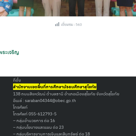
เยี่ยมชม :
560
 พระเจริญ
ที่ตั้ง
สำนักงานเขตพื้นที่การศึกษามัธยมศึกษาสุโขทัย
138 ถนนสิงหวัฒน์ ตำบลธานี อำเภอเมืองสุโขทัย จังหวัดสุโขทัย
อีเมล์ :
saraban04344@obec.go.th
โทรศัพท์
โทรศัพท์ 055-612793-5
– กลุ่มอำนวยการ ต่อ 16
– กลุ่มนโยบายและแผน ต่อ 23
– กลุ่มบริหารงานการเงินและสินทรัพย์ ต่อ 18