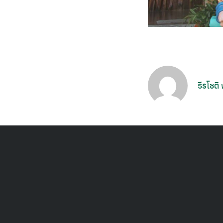
ธีรโชติ