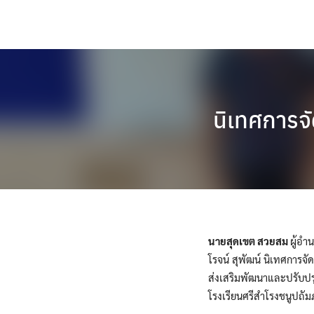
Skip
to
content
นิเทศการจั
นายสุดเขต สวยสม
ผู้อำ
โรจน์ สุพัฒน์ นิเทศการจั
ส่งเสริมพัฒนาและปรับปรุ
โรงเรียนศรีสำโรงชนูปถัมภ