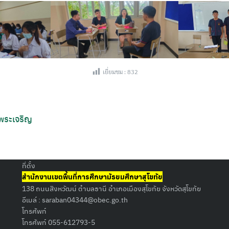
เยี่ยมชม :
832
Search
for:
 พระเจริญ
ที่ตั้ง
สำนักงานเขตพื้นที่การศึกษามัธยมศึกษาสุโขทัย
138 ถนนสิงหวัฒน์ ตำบลธานี อำเภอเมืองสุโขทัย จังหวัดสุโขทัย
อีเมล์ :
saraban04344@obec.go.th
โทรศัพท์
โทรศัพท์ 055-612793-5