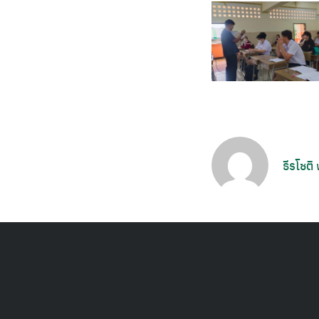
ธีรโชติ