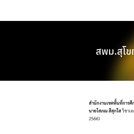
Skip
to
content
สพม.สุโข
สำนักงานเขตพื้นที่การศ
นายโสภณ สีสุกใส
วิชาเอ
2566)