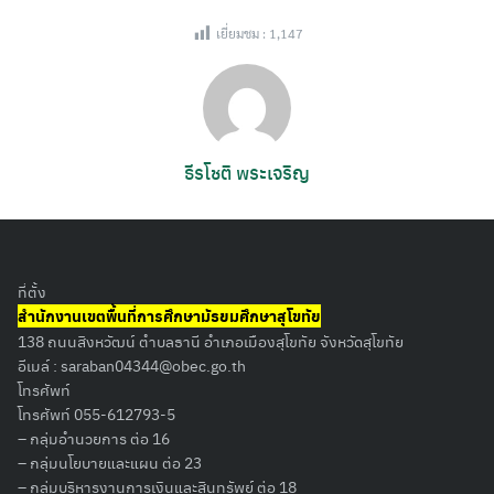
เยี่ยมชม :
1,147
ธีรโชติ พระเจริญ
ที่ตั้ง
สำนักงานเขตพื้นที่การศึกษามัธยมศึกษาสุโขทัย
138 ถนนสิงหวัฒน์ ตำบลธานี อำเภอเมืองสุโขทัย จังหวัดสุโขทัย
อีเมล์ :
saraban04344@obec.go.th
โทรศัพท์
โทรศัพท์ 055-612793-5
– กลุ่มอำนวยการ ต่อ 16
– กลุ่มนโยบายและแผน ต่อ 23
– กลุ่มบริหารงานการเงินและสินทรัพย์ ต่อ 18