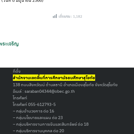
เยี่ยมชม :
1,182
Search
 พระเจริญ
for:
ที่ตั้ง
สำนักงานเขตพื้นที่การศึกษามัธยมศึกษาสุโขทัย
138 ถนนสิงหวัฒน์ ตำบลธานี อำเภอเมืองสุโขทัย จังหวัดสุโขทัย
อีเมล์ :
saraban04344@obec.go.th
โทรศัพท์
โทรศัพท์ 055-612793-5
– กลุ่มอำนวยการ ต่อ 16
– กลุ่มนโยบายและแผน ต่อ 23
– กลุ่มบริหารงานการเงินและสินทรัพย์ ต่อ 18
– กลุ่มบริหารงานบุคคล ต่อ 20