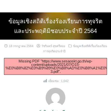
Skip
to
content
ข้อมูลเชิงสถิติเรื่องร้องเรียนการทุจริต
และประพฤติมิชอบประจำปี 2564
18 กรกฎาคม 2564
วัชรินทร์ สุขศรีทอง
ข้อมูลเชิงสถิติเรื่องร้องเรียน
การทุจริตประจำปี
Missing PDF "https://www.sesaoskt.go.th/wp-
content/uploads/2021/07/O15-
%E0%B8%82%E0%B9%89%E0%B8%AD%E0%B8%A1%E0%B
3.pdf".
เยี่ยมชม :
1,042