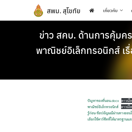
Skip
สพม. สุโขทัย
to
เกี่ยวกับ
content
ข่าว สคบ. ด้านการคุ้มครอ
พาณิชย์อิเล็กทรอนิกส์ เร
ปัญหาของที่นอน.docx
ดาวน์โ
พาณิชย์อิเล็กทรอนิกส์
ดาวน์โ
รู้ก่อน-ช้อปอัญมณีผ่านทางออนไ
เลือกใช้คาร์ซีทที่ได้มาตรฐานแ