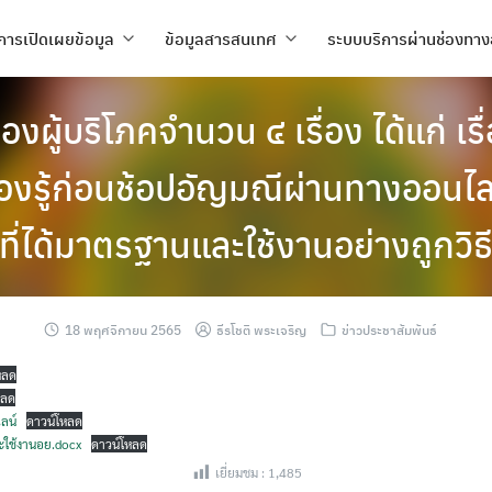
การเปิดเผยข้อมูล
ข้อมูลสารสนเทศ
ระบบบริการผ่านช่องทาง
งผู้บริโภคจำนวน ๔ เรื่อง ได้แก่ เร
ื่องรู้ก่อนช้อปอัญมณีผ่านทางออนไลน์
ที่ได้มาตรฐานและใช้งานอย่างถูกวิธ
18 พฤศจิกายน 2565
ธีรโชติ พระเจริญ
ข่าวประชาสัมพันธ์
หลด
หลด
ลน์
ดาวน์โหลด
ละใช้งานอย.docx
ดาวน์โหลด
เยี่ยมชม :
1,485