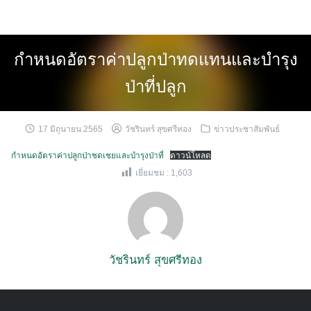
Skip
to
content
กำหนดอัตราค่าปลูกป่าทดแทนและบำรุง
ป่าที่ปลูก
17 มิถุนายน 2565
วัชรินทร์ สุขศรีทอง
ข่าวประชาสัมพันธ์
กำหนดอัตราค่าปลูกป่าชดเชยและบำรุงป่าที่
ดาวน์โหลด
เยี่ยมชม :
1,603
วัชรินทร์ สุขศรีทอง