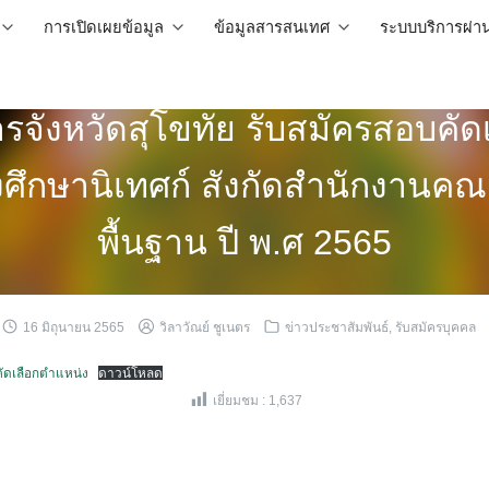
การเปิดเผยข้อมูล
ข้อมูลสารสนเทศ
ระบบบริการผ่า
ังหวัดสุโขทัย รับสมัครสอบคัดเ
่งศึกษานิเทศก์ สังกัดสำนักงานค
พื้นฐาน ปี พ.ศ 2565
16 มิถุนายน 2565
วิลาวัณย์ ชูเนตร
ข่าวประชาสัมพันธ์
,
รับสมัครบุคคล
คัดเลือกตำแหน่ง
ดาวน์โหลด
เยี่ยมชม :
1,637