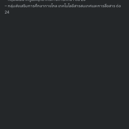
for:
– กลุ่มส่งเสริมการศึกษาทางไกล เทคโนโลยีสารสนเทศและการสื่อสาร ต่อ
24