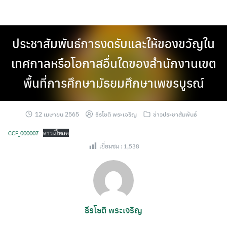
Skip
to
content
ประชาสัมพันธ์การงดรับและให้ของขวัญใน
เทศกาลหรือโอกาสอื่นใดของสำนักงานเขต
พื้นที่การศึกษามัธยมศึกษาเพขรบูรณ์
12 เมษายน 2565
ธีรโชติ พระเจริญ
ข่าวประชาสัมพันธ์
CCF_000007
ดาวน์โหลด
เยี่ยมชม :
1,538
ธีรโชติ พระเจริญ