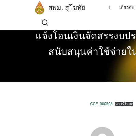
Skip
สพม. สุโขทัย
เกี่ยวกับ
to
content
แจ้งโอนเงินจัดสรรงบ
สนับสนุนค่าใช้จ่ายใ
CCF_000508
ดาวน์โหลด