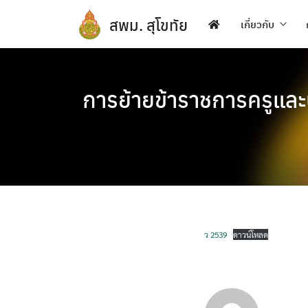
Skip
สพม. สุโขทัย
to
เกี่ยวกับ
content
การย้ายข้าราชการครูและ
ว 2539
ดาวน์โหลด