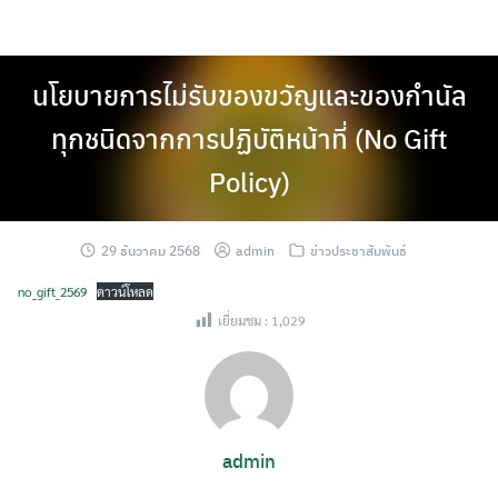
Skip
to
content
นโยบายการไม่รับของขวัญและของกำนัล
ทุกชนิดจากการปฏิบัติหน้าที่ (No Gift
Policy)
29 ธันวาคม 2568
admin
ข่าวประชาสัมพันธ์
no_gift_2569
ดาวน์โหลด
เยี่ยมชม :
1,029
admin