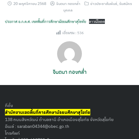
20 พฤศจิกายน 2568
จินตนา ทองกล่ำ
ข่าวประชาสัมพันธ์
,
รับสมัคร
บุคคล
ประกาศ อ.ก.ค.ศ. เขตพื้นที่การศึกษามัธยมศึกษาสุโขทัย
ดาวน์โหลด
เยี่ยมชม :
536
จินตนา ทองกล่ำ
ที่ตั้ง
สำนักงานเขตพื้นที่การศึกษามัธยมศึกษาสุโขทัย
138 ถนนสิงหวัฒน์ ตำบลธานี อำเภอเมืองสุโขทัย จังหวัดสุโขทัย
อีเมล์ :
saraban04344@obec.go.th
โทรศัพท์