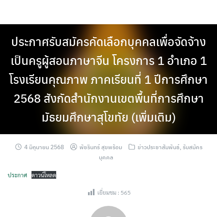
Skip
to
content
ประกาศรับสมัครคัดเลือกบุคคลเพื่อจัดจ้าง
เป็นครูผู้สอนภาษาจีน โครงการ 1 อำเภอ 1
โรงเรียนคุณภาพ ภาคเรียนที่ 1 ปีการศึกษา
2568 สังกัดสำนักงานเขตพื้นที่การศึกษา
มัธยมศึกษาสุโขทัย (เพิ่มเติม)
4 มิถุนายน 2568
พัชรินทร์ สุขพร้อม
ข่าวประชาสัมพันธ์
,
รับสมัคร
บุคคล
ประกาศ
ดาวน์โหลด
เยี่ยมชม :
565