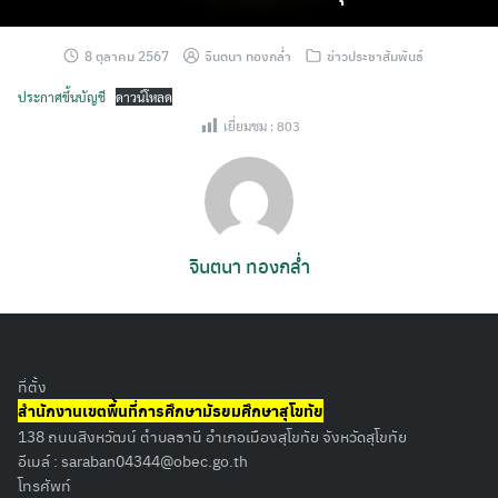
8 ตุลาคม 2567
จินตนา ทองกล่ำ
ข่าวประชาสัมพันธ์
ประกาศขึ้นบัญชี
ดาวน์โหลด
เยี่ยมชม :
803
จินตนา ทองกล่ำ
ที่ตั้ง
สำนักงานเขตพื้นที่การศึกษามัธยมศึกษาสุโขทัย
138 ถนนสิงหวัฒน์ ตำบลธานี อำเภอเมืองสุโขทัย จังหวัดสุโขทัย
อีเมล์ :
saraban04344@obec.go.th
โทรศัพท์