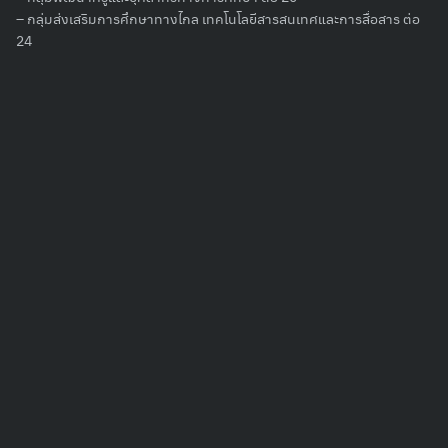
for:
– กลุ่มส่งเสริมการศึกษาทางไกล เทคโนโลยีสารสนเทศและการสื่อสาร ต่อ
24