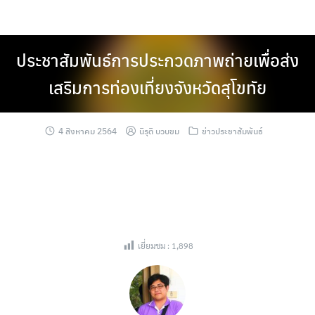
Skip
to
content
ประชาสัมพันธ์การประกวดภาพถ่ายเพื่อส่ง
เสริมการท่องเที่ยงจังหวัดสุโขทัย
4 สิงหาคม 2564
นิรุติ บวบขม
ข่าวประชาสัมพันธ์
เยี่ยมชม :
1,898