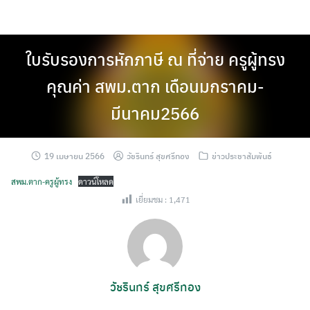
Skip
to
content
ใบรับรองการหักภาษี ณ ที่จ่าย ครูผู้ทรง
คุณค่า สพม.ตาก เดือนมกราคม-
มีนาคม2566
19 เมษายน 2566
วัชรินทร์ สุขศรีทอง
ข่าวประชาสัมพันธ์
สพม.ตาก-ครูผู้ทรง
ดาวน์โหลด
เยี่ยมชม :
1,471
วัชรินทร์ สุขศรีทอง