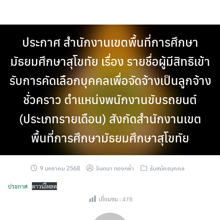
Skip
to
content
ประกาศ สำนักงานเขตพื้นที่การศึกษา
มัธยมศึกษาสุโขทัย เรื่อง รายชื่อผู้มีสิทธิเข้า
รับการคัดเลือกบุคคลเพื่อจัดจ้างเป็นลูกจ้าง
ชั่วคราว ตำแหน่งพนักงานขับรถยนต์
(ประเภทรายเดือน) สังกัดสำนักงานเขต
พื้นที่การศึกษามัธยมศึกษาสุโขทัย
9 มกราคม 2568
จินตนา ทองกล่ำ
รับสมัครบุคคล
ประกาศ
ดาวน์โหลด
เยี่ยมชม :
478