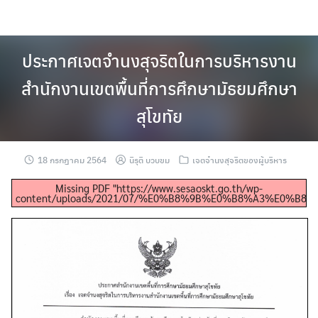
Skip
to
content
ประกาศเจตจำนงสุจริตในการบริหารงาน
สำนักงานเขตพื้นที่การศึกษามัธยมศึกษา
สุโขทัย
18 กรกฎาคม 2564
นิรุติ บวบขม
เจตจำนงสุจริตของผู้บริหาร
Missing PDF "https://www.sesaoskt.go.th/wp-
content/uploads/2021/07/%E0%B8%9B%E0%B8%A3%