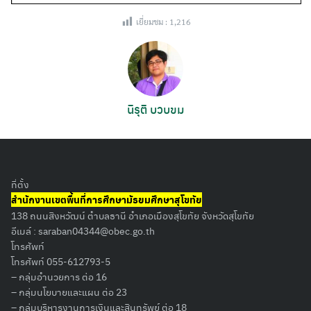
เยี่ยมชม :
1,216
นิรุติ บวบขม
ที่ตั้ง
Search
สำนักงานเขตพื้นที่การศึกษามัธยมศึกษาสุโขทัย
for:
138 ถนนสิงหวัฒน์ ตำบลธานี อำเภอเมืองสุโขทัย จังหวัดสุโขทัย
อีเมล์ :
saraban04344@obec.go.th
โทรศัพท์
โทรศัพท์ 055-612793-5
– กลุ่มอำนวยการ ต่อ 16
– กลุ่มนโยบายและแผน ต่อ 23
– กลุ่มบริหารงานการเงินและสินทรัพย์ ต่อ 18