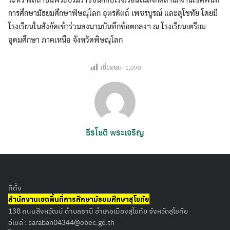
การศึกษามัธยมศึกษาพิษณุโลก อุตรดิตถ์ เพชรบูรณ์ และสุโขทัย โดยมี
โรงเรียนในสังกัดเข้าร่วมลงนามบันทึกข้อตกลงฯ ณ โรงเรียนเตรียม
อุดมศึกษา ภาคเหนือ จังหวัดพิษณุโลก
เยี่ยมชม :
1,090
ธีรโชติ พระเจริญ
ที่ตั้ง
สำนักงานเขตพื้นที่การศึกษามัธยมศึกษาสุโขทัย
138 ถนนสิงหวัฒน์ ตำบลธานี อำเภอเมืองสุโขทัย จังหวัดสุโขทัย
อีเมล์ :
saraban04344@obec.go.th