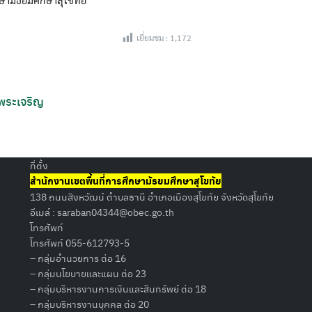
เยี่ยมชม :
1,172
Search
 พระเจริญ
for:
ที่ตั้ง
สำนักงานเขตพื้นที่การศึกษามัธยมศึกษาสุโขทัย
138 ถนนสิงหวัฒน์ ตำบลธานี อำเภอเมืองสุโขทัย จังหวัดสุโขทัย
อีเมล์ :
saraban04344@obec.go.th
โทรศัพท์
โทรศัพท์ 055-612793-5
– กลุ่มอำนวยการ ต่อ 16
– กลุ่มนโยบายและแผน ต่อ 23
– กลุ่มบริหารงานการเงินและสินทรัพย์ ต่อ 18
– กลุ่มบริหารงานบุคคล ต่อ 20