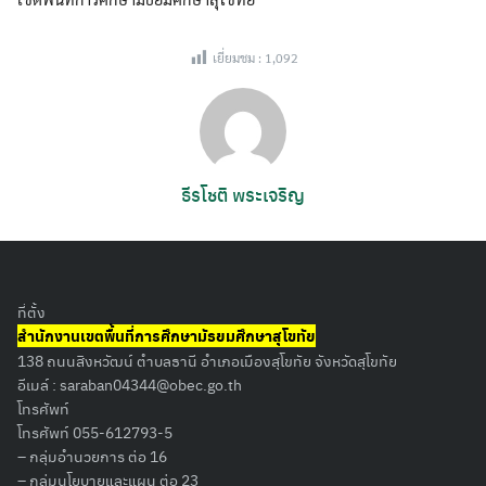
เยี่ยมชม :
1,092
ธีรโชติ พระเจริญ
ที่ตั้ง
สำนักงานเขตพื้นที่การศึกษามัธยมศึกษาสุโขทัย
138 ถนนสิงหวัฒน์ ตำบลธานี อำเภอเมืองสุโขทัย จังหวัดสุโขทัย
อีเมล์ :
saraban04344@obec.go.th
โทรศัพท์
โทรศัพท์ 055-612793-5
– กลุ่มอำนวยการ ต่อ 16
– กลุ่มนโยบายและแผน ต่อ 23