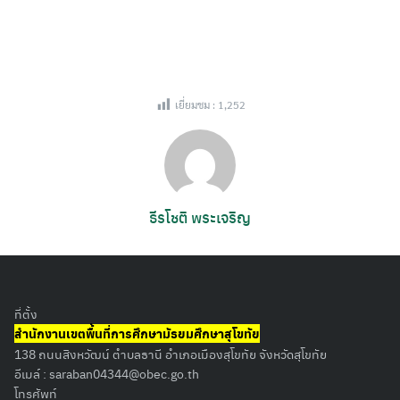
เยี่ยมชม :
1,252
ธีรโชติ พระเจริญ
ที่ตั้ง
สำนักงานเขตพื้นที่การศึกษามัธยมศึกษาสุโขทัย
138 ถนนสิงหวัฒน์ ตำบลธานี อำเภอเมืองสุโขทัย จังหวัดสุโขทัย
อีเมล์ :
saraban04344@obec.go.th
โทรศัพท์