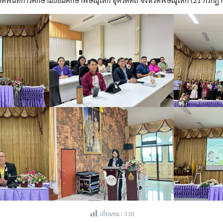
Search
for:
เยี่ยมชม :
338