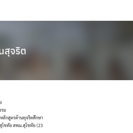
นสุจริต
ย
รรม
ลักสูตรต้านทุจริตศึกษา
สุโขทัย สพม.สุโขทัย (23