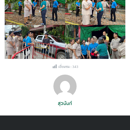
เยี่ยมชม :
343
สุวนันท์
Search
for: