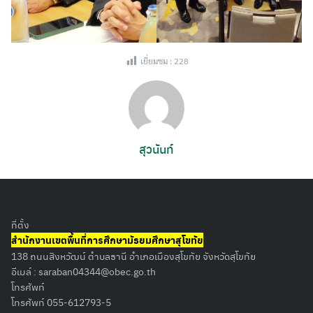
เยี่ยมชม :
228
สุวนันท์
Search
ที่ตั้ง
for:
สำนักงานเขตพื้นที่การศึกษามัธยมศึกษาสุโขทัย
138 ถนนสิงหวัฒน์ ตำบลธานี อำเภอเมืองสุโขทัย จังหวัดสุโขทัย
อีเมล์ :
saraban04344@obec.go.th
โทรศัพท์
โทรศัพท์ 055-612793-5