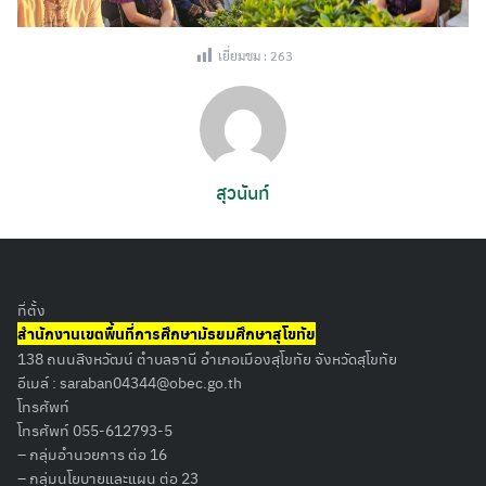
เยี่ยมชม :
263
สุวนันท์
ที่ตั้ง
Search
สำนักงานเขตพื้นที่การศึกษามัธยมศึกษาสุโขทัย
for:
138 ถนนสิงหวัฒน์ ตำบลธานี อำเภอเมืองสุโขทัย จังหวัดสุโขทัย
อีเมล์ :
saraban04344@obec.go.th
โทรศัพท์
โทรศัพท์ 055-612793-5
– กลุ่มอำนวยการ ต่อ 16
– กลุ่มนโยบายและแผน ต่อ 23