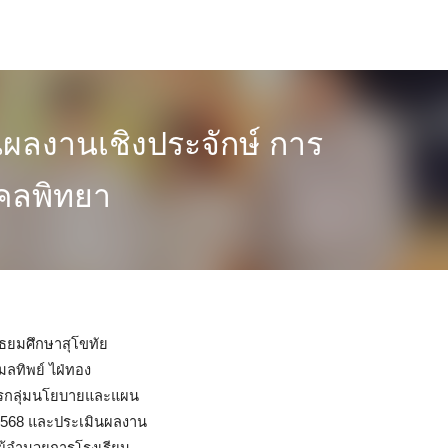
ผลงานเชิงประจักษ์ การ
คลพิทยา
ัธยมศึกษาสุโขทัย
มลทิพย์ ไฝ่ทอง
ากรกลุ่มนโยบายและแผน
2568 และประเมินผลงาน