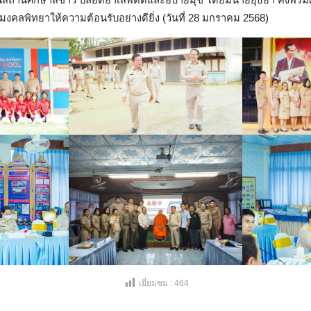
มินสถานศึกษาสีขาว ปลอดยาเสพติดและอบายมุข โดยมีนายยุธยา คงพรมผ
งคลพิทยาให้ความต้อนรับอย่างดียิ่ง (วันที่ 28 มกราคม 2568)
Search
for:
เยี่ยมชม :
464