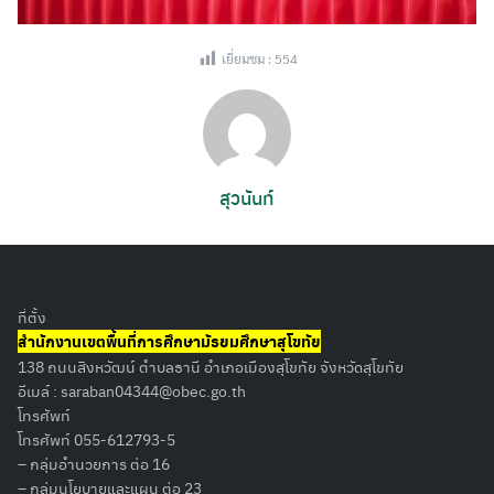
เยี่ยมชม :
554
สุวนันท์
ที่ตั้ง
สำนักงานเขตพื้นที่การศึกษามัธยมศึกษาสุโขทัย
138 ถนนสิงหวัฒน์ ตำบลธานี อำเภอเมืองสุโขทัย จังหวัดสุโขทัย
อีเมล์ :
saraban04344@obec.go.th
โทรศัพท์
โทรศัพท์ 055-612793-5
– กลุ่มอำนวยการ ต่อ 16
– กลุ่มนโยบายและแผน ต่อ 23