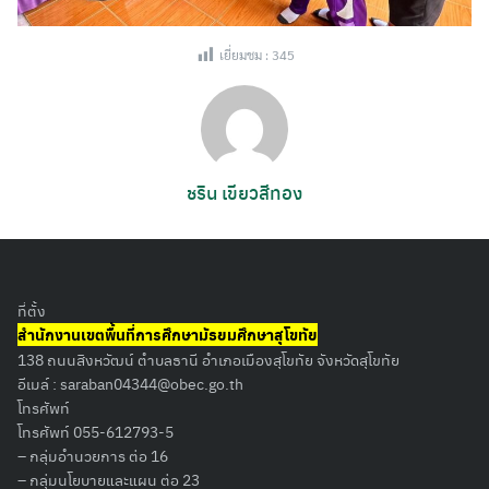
เยี่ยมชม :
345
ชริน เขียวสีทอง
ที่ตั้ง
Search
สำนักงานเขตพื้นที่การศึกษามัธยมศึกษาสุโขทัย
for:
138 ถนนสิงหวัฒน์ ตำบลธานี อำเภอเมืองสุโขทัย จังหวัดสุโขทัย
อีเมล์ :
saraban04344@obec.go.th
โทรศัพท์
โทรศัพท์ 055-612793-5
– กลุ่มอำนวยการ ต่อ 16
– กลุ่มนโยบายและแผน ต่อ 23