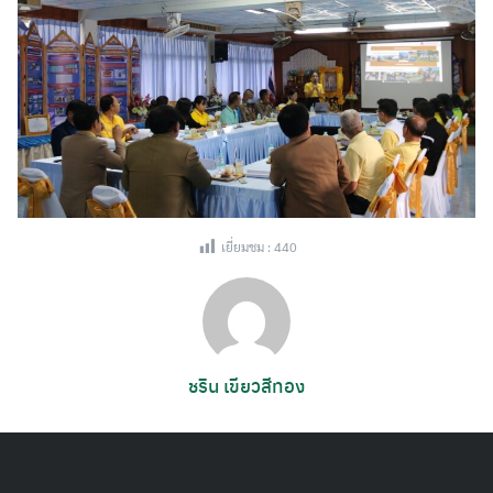
เยี่ยมชม :
440
ชริน เขียวสีทอง
Search
for: