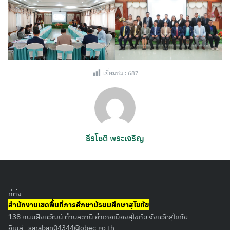
เยี่ยมชม :
687
ธีรโชติ พระเจริญ
Search
for:
ที่ตั้ง
สำนักงานเขตพื้นที่การศึกษามัธยมศึกษาสุโขทัย
138 ถนนสิงหวัฒน์ ตำบลธานี อำเภอเมืองสุโขทัย จังหวัดสุโขทัย
อีเมล์ :
saraban04344@obec.go.th