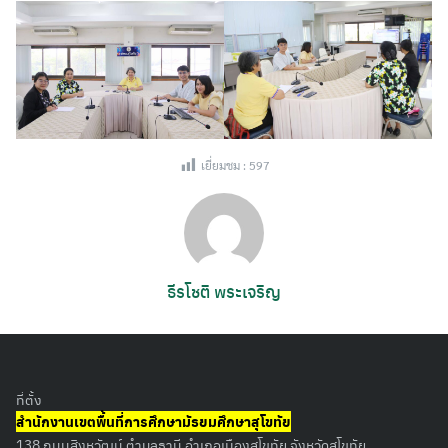
เยี่ยมชม :
597
ธีรโชติ พระเจริญ
ที่ตั้ง
สำนักงานเขตพื้นที่การศึกษามัธยมศึกษาสุโขทัย
138 ถนนสิงหวัฒน์ ตำบลธานี อำเภอเมืองสุโขทัย จังหวัดสุโขทัย